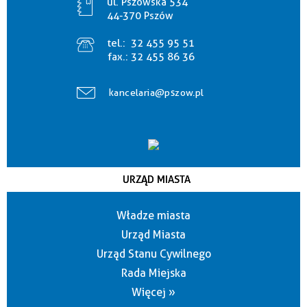
ul. Pszowska 534
44-370 Pszów
tel.:
32 455 95 51
fax.:
32 455 86 36
kancelaria@pszow.pl
URZĄD MIASTA
Władze miasta
Urząd Miasta
Urząd Stanu Cywilnego
Rada Miejska
Więcej »