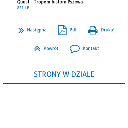
Quest - Tropem historii Pszowa
857 kB
Następna
Pdf
Drukuj
Powrót
Kontakt
STRONY W DZIALE