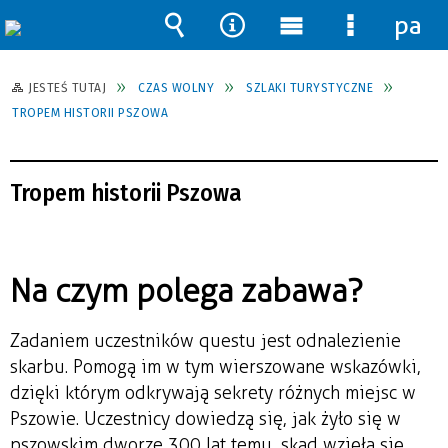
pane
Wyszukiwarka
Narzędzia
Menu
Menu
główne
szczegół
JESTEŚ TUTAJ
CZAS WOLNY
SZLAKI TURYSTYCZNE
TROPEM HISTORII PSZOWA
Tropem historii Pszowa
Na czym polega zabawa?
Zadaniem uczestników questu jest odnalezienie
skarbu. Pomogą im w tym wierszowane wskazówki,
dzięki którym odkrywają sekrety różnych miejsc w
Pszowie. Uczestnicy dowiedzą się, jak żyło się w
pszowskim dworze 300 lat temu, skąd wzięła się