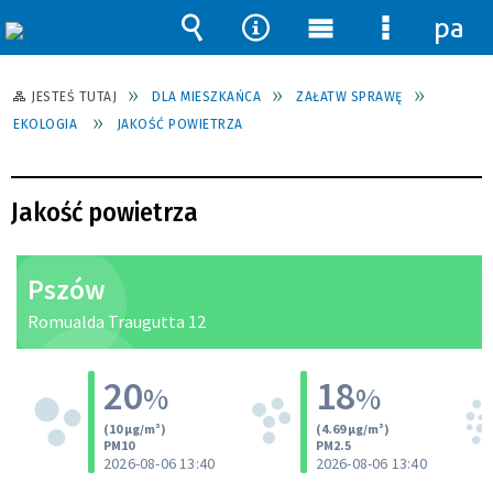
pane
Wyszukiwarka
Narzędzia
Menu
Menu
główne
szczegół
JESTEŚ TUTAJ
DLA MIESZKAŃCA
ZAŁATW SPRAWĘ
EKOLOGIA
JAKOŚĆ POWIETRZA
Jakość powietrza