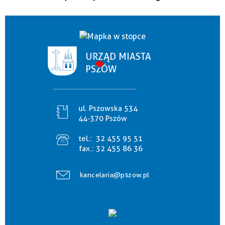
URZĄD MIASTA
PSZÓW
ul. Pszowska 534
44-370 Pszów
tel.:
32 455 95 51
fax.:
32 455 86 36
kancelaria@pszow.pl