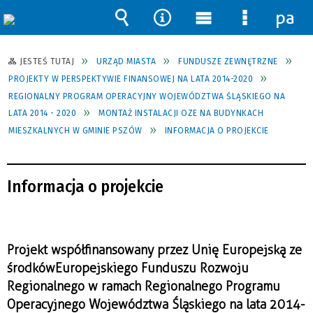
pane
Wyszukiwarka
Narzędzia
Menu
Menu
główne
szczegół
JESTEŚ TUTAJ
URZĄD MIASTA
FUNDUSZE ZEWNĘTRZNE
PROJEKTY W PERSPEKTYWIE FINANSOWEJ NA LATA 2014-2020
REGIONALNY PROGRAM OPERACYJNY WOJEWÓDZTWA ŚLĄSKIEGO NA
LATA 2014 - 2020
MONTAŻ INSTALACJI OZE NA BUDYNKACH
MIESZKALNYCH W GMINIE PSZÓW
INFORMACJA O PROJEKCIE
Informacja o projekcie
Projekt współfinansowany przez Unię Europejską ze
środków
Europejskiego Funduszu Rozwoju
Regionalnego w ramach Regionalnego Programu
Operacyjnego Województwa Śląskiego na lata 2014-