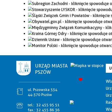
URZĄD MIASTA
U
PSZÓW
Wła
Urz
ul. Pszowska 534
44-370 Pszów
Urz
Rad
tel.:
32 455 95 51
Wię
fax.:
32 455 86 36