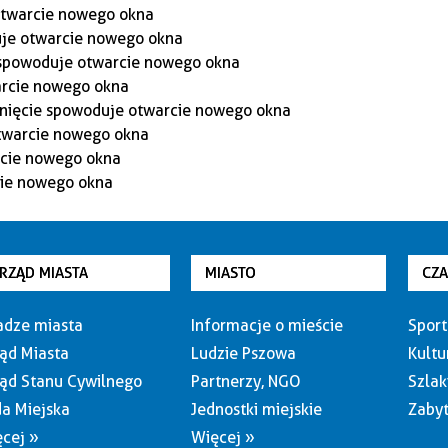
RZĄD MIASTA
MIASTO
CZ
dze miasta
Informacje o mieście
Sport
ąd Miasta
Ludzie Pszowa
Kultu
ąd Stanu Cywilnego
Partnerzy, NGO
Szlak
a Miejska
Jednostki miejskie
Zabyt
cej »
Więcej »