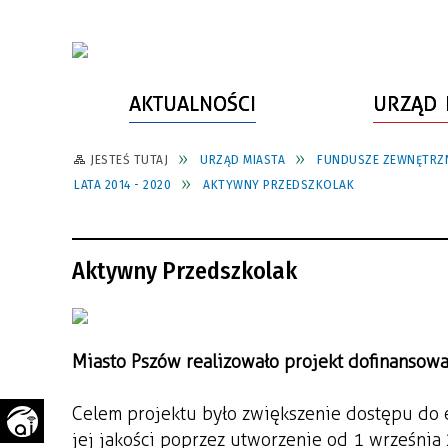
AKTUALNOŚCI
URZĄD 
JESTEŚ TUTAJ
URZĄD MIASTA
FUNDUSZE ZEWNĘTRZ
WŁADZE MIASTA
INFORMACJE O MIEŚCIE
SPORT
ZAŁATW SPRAWĘ
LATA 2014 - 2020
AKTYWNY PRZEDSZKOLAK
URZĄD MIASTA
LUDZIE PSZOWA
KULTURA
ZDROWIE
URZĄD STANU CYWILNEGO
PARTNERZY, NGO
SZLAKI TURYSTYCZNE
BEZPIECZEŃSTWO
Aktywny Przedszkolak
RADA MIEJSKA
JEDNOSTKI MIEJSKIE
ZABYTKI
ZWIERZĘTA W GMINIE
BUDŻET MIASTA
EDUKACJA
POMIAR SATYSFAKCJI KLIENTA
Miasto Pszów realizowało projekt dofinansowa
STRATEGIE, PLANY, PROGRAMY
INWESTYCJE MIEJSKIE
INFORMATOR
FUNDUSZE ZEWNĘTRZNE
POWIATOWY LIDER
KOMUNIKACJA I TRANSPORT
Celem projektu było zwiększenie dostępu do 
PRZEDSIĘBIORCZOŚCI
jej jakości poprzez utworzenie od 1 września
ZAGOSPODAROWANIE