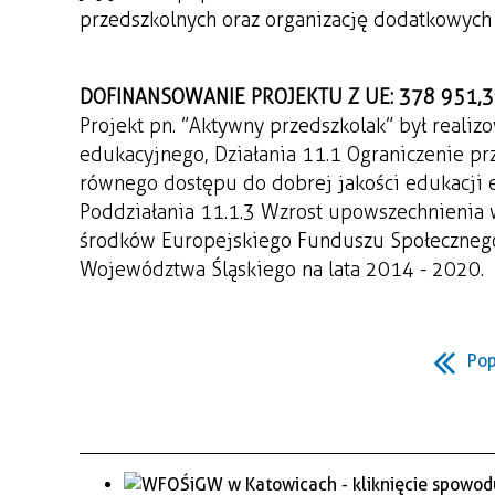
przedszkolnych oraz organizację dodatkowych 
WAŻNE TELEFONY
PRZESTRZENNE
GAZETA SAMORZĄDOWA
DOFINANSOWANIE PROJEKTU Z UE: 378 951,39
"PSZOW.PL"
Projekt pn. ”Aktywny przedszkolak” był reali
edukacyjnego, Działania 11.1 Ograniczenie p
równego dostępu do dobrej jakości edukacji 
Poddziałania 11.1.3 Wzrost upowszechnienia 
środków Europejskiego Funduszu Społeczneg
Województwa Śląskiego na lata 2014 - 2020.
Pop