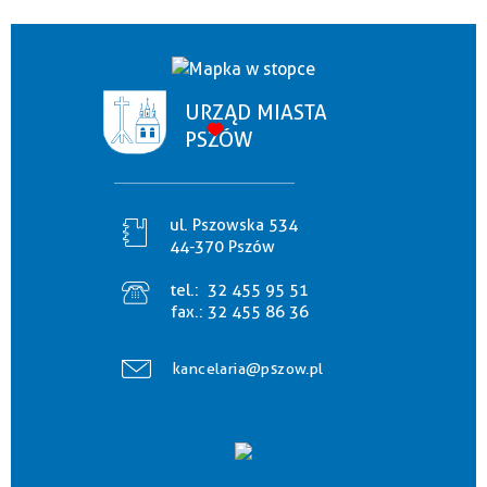
URZĄD MIASTA
PSZÓW
ul. Pszowska 534
44-370 Pszów
tel.:
32 455 95 51
fax.:
32 455 86 36
kancelaria@pszow.pl