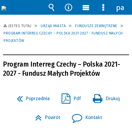
pane
Wyszukiwarka
Narzędzia
Menu
Menu
główne
szczegół
JESTEŚ TUTAJ
URZĄD MIASTA
FUNDUSZE ZEWNĘTRZNE
PROGRAM INTERREG CZECHY – POLSKA 2021-2027 - FUNDUSZ MAŁYCH
PROJEKTÓW
Program Interreg Czechy – Polska 2021-
2027 - Fundusz Małych Projektów
Poprzednia
Pdf
Drukuj
Powrót
Kontakt