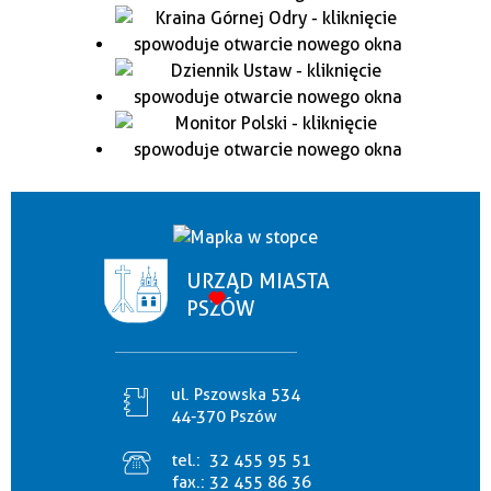
URZĄD MIASTA
PSZÓW
ul. Pszowska 534
44-370 Pszów
tel.:
32 455 95 51
fax.:
32 455 86 36