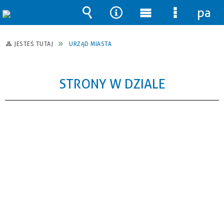
pane
Wyszukiwarka
Narzędzia
Menu
Menu
główne
szczegół
JESTEŚ TUTAJ
URZĄD MIASTA
STRONY W DZIALE