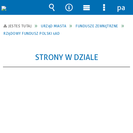
pane
Wyszukiwarka
Narzędzia
Menu
Menu
główne
szczegół
JESTEŚ TUTAJ
URZĄD MIASTA
FUNDUSZE ZEWNĘTRZNE
RZĄDOWY FUNDUSZ POLSKI ŁAD
STRONY W DZIALE