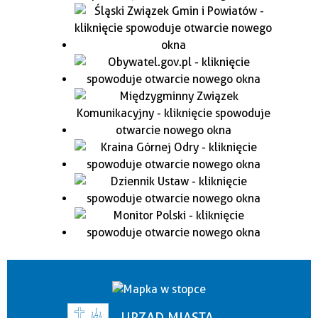
URZĄD MIASTA