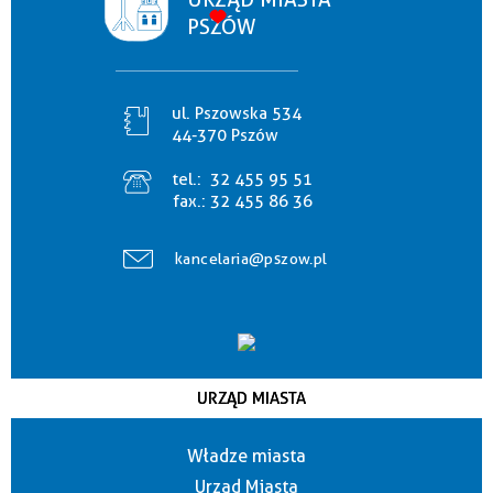
PSZÓW
ul. Pszowska 534
44-370 Pszów
tel.:
32 455 95 51
fax.:
32 455 86 36
kancelaria@pszow.pl
URZĄD MIASTA
Władze miasta
Urząd Miasta