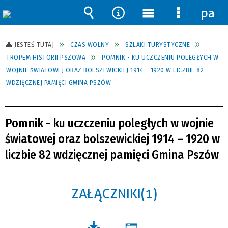
pane
Wyszukiwarka
Narzędzia
Menu
Menu
główne
szczegół
JESTEŚ TUTAJ
CZAS WOLNY
SZLAKI TURYSTYCZNE
TROPEM HISTORII PSZOWA
POMNIK - KU UCZCZENIU POLEGŁYCH W
WOJNIE ŚWIATOWEJ ORAZ BOLSZEWICKIEJ 1914 – 1920 W LICZBIE 82
WDZIĘCZNEJ PAMIĘCI GMINA PSZÓW
Pomnik - ku uczczeniu poległych w wojnie
światowej oraz bolszewickiej 1914 – 1920 w
liczbie 82 wdzięcznej pamięci Gmina Pszów
ZAŁĄCZNIKI (1)