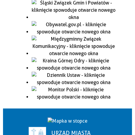
URZĄD MIASTA