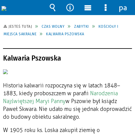
pane
Wyszukiwarka
Narzędzia
Menu
Menu
główne
szczegół
JESTEŚ TUTAJ
CZAS WOLNY
ZABYTKI
KOŚCIOŁY I
MIEJSCA SAKRALNE
KALWARIA PSZOWSKA
Kalwaria Pszowska
Historia kalwarii rozpoczyna się w latach 1848–
1883, kiedy proboszczem w parafii
Narodzenia
Najświętszej Maryi Panny
w Pszowie był ksiądz
Paweł Skwara. Nie udało mu się jednak doprowadzić
do budowy obiektu sakralnego.
W 1905 roku ks. Loska zakupił ziemię o