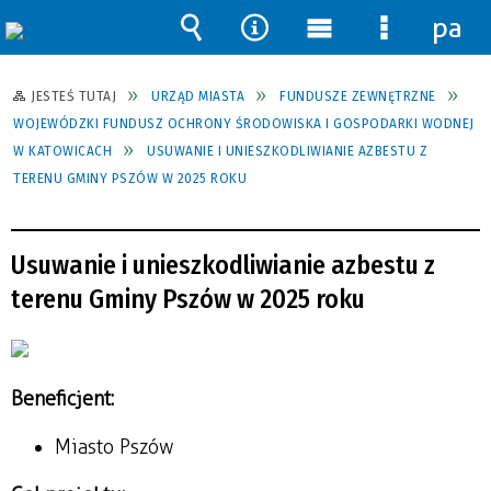
pane
Wyszukiwarka
Narzędzia
Menu
Menu
główne
szczegół
JESTEŚ TUTAJ
URZĄD MIASTA
FUNDUSZE ZEWNĘTRZNE
WOJEWÓDZKI FUNDUSZ OCHRONY ŚRODOWISKA I GOSPODARKI WODNEJ
W KATOWICACH
USUWANIE I UNIESZKODLIWIANIE AZBESTU Z
TERENU GMINY PSZÓW W 2025 ROKU
Usuwanie i unieszkodliwianie azbestu z
terenu Gminy Pszów w 2025 roku
Beneficjent:
Miasto Pszów