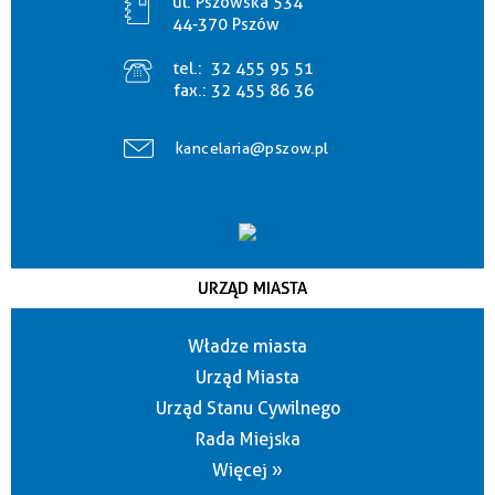
ul. Pszowska 534
44-370 Pszów
tel.:
32 455 95 51
fax.:
32 455 86 36
kancelaria@pszow.pl
URZĄD MIASTA
Władze miasta
Urząd Miasta
Urząd Stanu Cywilnego
Rada Miejska
Więcej »