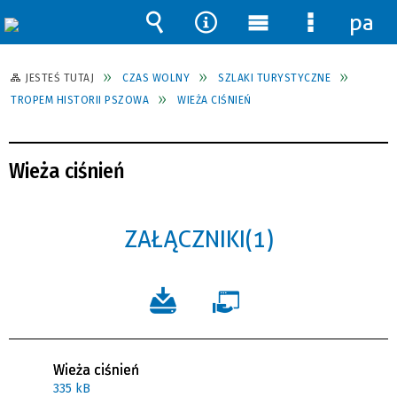
pane
Wyszukiwarka
Narzędzia
Menu
Menu
główne
szczegół
JESTEŚ TUTAJ
CZAS WOLNY
SZLAKI TURYSTYCZNE
TROPEM HISTORII PSZOWA
WIEŻA CIŚNIEŃ
Wieża ciśnień
ZAŁĄCZNIKI (1)
Wieża ciśnień
335 kB