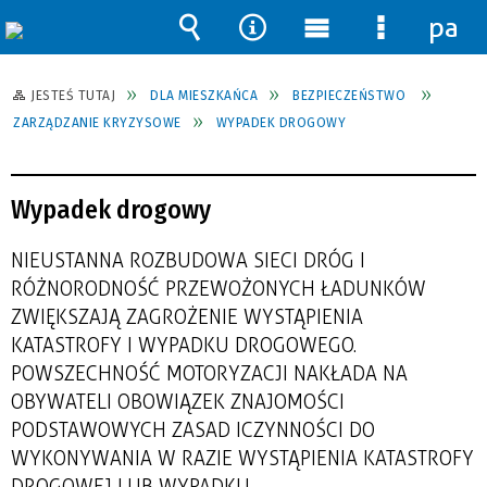
pane
Wyszukiwarka
Narzędzia
Menu
Menu
główne
szczegół
JESTEŚ TUTAJ
DLA MIESZKAŃCA
BEZPIECZEŃSTWO
ZARZĄDZANIE KRYZYSOWE
WYPADEK DROGOWY
Wypadek drogowy
NIEUSTANNA ROZBUDOWA SIECI DRÓG I
RÓŻNORODNOŚĆ PRZEWOŻONYCH ŁADUNKÓW
ZWIĘKSZAJĄ ZAGROŻENIE WYSTĄPIENIA
KATASTROFY I WYPADKU DROGOWEGO.
POWSZECHNOŚĆ MOTORYZACJI NAKŁADA NA
OBYWATELI OBOWIĄZEK ZNAJOMOŚCI
PODSTAWOWYCH ZASAD I CZYNNOŚCI DO
WYKONYWANIA W RAZIE WYSTĄPIENIA KATASTROFY
DROGOWEJ LUB WYPADKU.