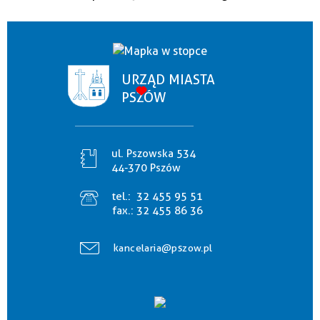
URZĄD MIASTA
PSZÓW
ul. Pszowska 534
44-370 Pszów
tel.:
32 455 95 51
fax.:
32 455 86 36
kancelaria@pszow.pl