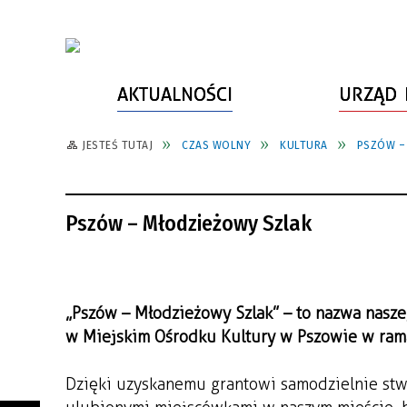
AKTUALNOŚCI
URZĄD 
JESTEŚ TUTAJ
CZAS WOLNY
KULTURA
PSZÓW –
WŁADZE MIASTA
INFORMACJE O MIEŚCIE
SPORT
ZAŁATW SPRAWĘ
URZĄD MIASTA
LUDZIE PSZOWA
KULTURA
ZDROWIE
Pszów – Młodzieżowy Szlak
URZĄD STANU CYWILNEGO
PARTNERZY, NGO
SZLAKI TURYSTYCZNE
BEZPIECZEŃSTWO
RADA MIEJSKA
JEDNOSTKI MIEJSKIE
ZABYTKI
ZWIERZĘTA W GMINIE
BUDŻET MIASTA
EDUKACJA
POMIAR SATYSFAKCJI KLIENTA
„Pszów – Młodzieżowy Szlak” – to nazwa nasz
STRATEGIE, PLANY, PROGRAMY
INWESTYCJE MIEJSKIE
INFORMATOR
w Miejskim Ośrodku Kultury w Pszowie w ram
FUNDUSZE ZEWNĘTRZNE
POWIATOWY LIDER
KOMUNIKACJA I TRANSPORT
Dzięki uzyskanemu grantowi samodzielnie stw
PRZEDSIĘBIORCZOŚCI
ZAGOSPODAROWANIE