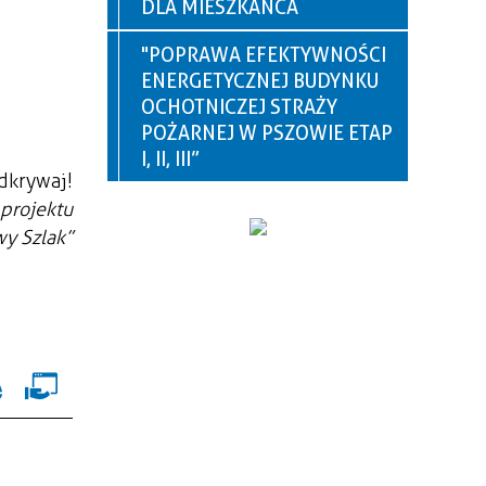
DLA MIESZKAŃCA
"POPRAWA EFEKTYWNOŚCI
ENERGETYCZNEJ BUDYNKU
OCHOTNICZEJ STRAŻY
POŻARNEJ W PSZOWIE ETAP
I, II, III”
Odkrywaj!
 projektu
y Szlak”