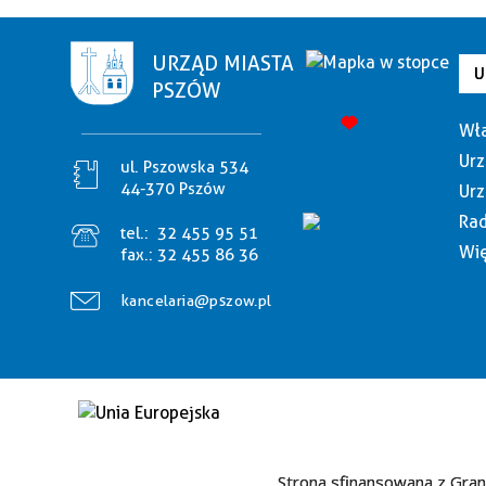
URZĄD MIASTA
U
PSZÓW
Wła
Urz
ul. Pszowska 534
44-370 Pszów
Urz
Rad
tel.:
32 455 95 51
Wię
fax.:
32 455 86 36
kancelaria@pszow.pl
Strona sfinansowana z Gran