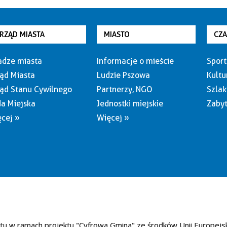
RZĄD MIASTA
MIASTO
CZ
dze miasta
Informacje o mieście
Sport
ąd Miasta
Ludzie Pszowa
Kultu
ąd Stanu Cywilnego
Partnerzy, NGO
Szlak
a Miejska
Jednostki miejskie
Zabyt
cej »
Więcej »
tu w ramach projektu "Cyfrowa Gmina" ze środków Unii Europejs