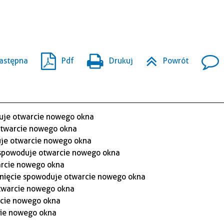
astępna
Pdf
Drukuj
Powrót