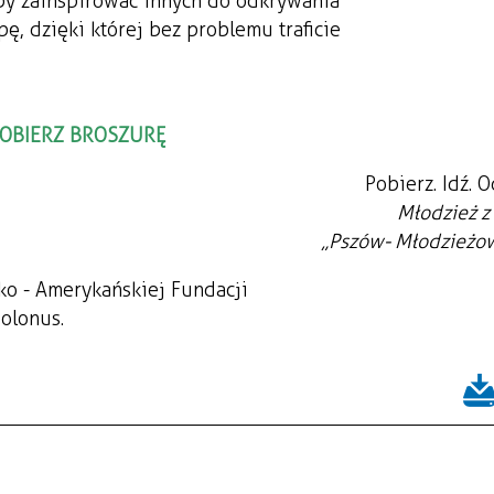
by zainspirować innych do odkrywania
, dzięki której bez problemu traficie
OBIERZ BROSZURĘ
Pobierz. Idź. 
Młodzież z
„Pszów- Młodzieżow
o - Amerykańskiej Fundacji
olonus.