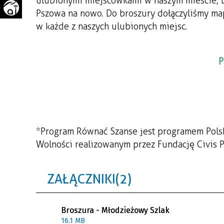
ulubionymi miejscówkami w naszym mieście, 
WAŻNE TELEFONY
PRZESTRZENNE
Pszowa na nowo. Do broszury dołączyliśmy mapę
w każde z naszych ulubionych miejsc.
GAZETA SAMORZĄDOWA
"PSZOW.PL"
P
*Program Równać Szanse jest programem Polsk
Wolności realizowanym przez Fundację Civis P
ZAŁĄCZNIKI (2)
Broszura - Młodzieżowy Szlak
16.1 MB