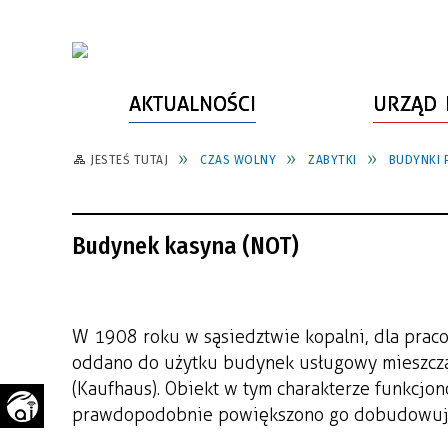
AKTUALNOŚCI
URZĄD 
JESTEŚ TUTAJ
CZAS WOLNY
ZABYTKI
BUDYNKI 
WŁADZE MIASTA
INFORMACJE O MIEŚCIE
SPORT
ZAŁATW SPRAWĘ
URZĄD MIASTA
LUDZIE PSZOWA
KULTURA
ZDROWIE
Budynek kasyna (NOT)
URZĄD STANU CYWILNEGO
PARTNERZY, NGO
SZLAKI TURYSTYCZNE
BEZPIECZEŃSTWO
RADA MIEJSKA
JEDNOSTKI MIEJSKIE
ZABYTKI
ZWIERZĘTA W GMINIE
BUDŻET MIASTA
EDUKACJA
POMIAR SATYSFAKCJI KLIENTA
W 1908 roku w sąsiedztwie kopalni, dla praco
oddano do użytku budynek usługowy mieszczą
STRATEGIE, PLANY, PROGRAMY
INWESTYCJE MIEJSKIE
INFORMATOR
(Kaufhaus). Obiekt w tym charakterze funkcjo
FUNDUSZE ZEWNĘTRZNE
POWIATOWY LIDER
KOMUNIKACJA I TRANSPORT
prawdopodobnie powiększono go dobudowując
PRZEDSIĘBIORCZOŚCI
ZAGOSPODAROWANIE