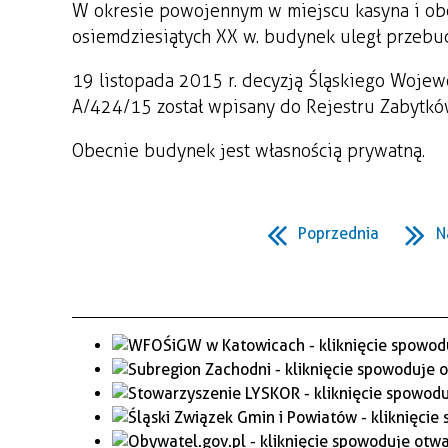
W okresie powojennym w miejscu kasyna i ober
WAŻNE TELEFONY
PRZESTRZENNE
osiemdziesiątych XX w. budynek uległ przebu
GAZETA SAMORZĄDOWA
19 listopada 2015 r. decyzją Śląskiego Woj
"PSZOW.PL"
A/424/15 został wpisany do Rejestru Zabytk
Obecnie budynek jest własnością prywatną.
Poprzednia
N