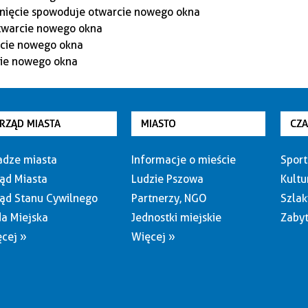
RZĄD MIASTA
MIASTO
CZ
dze miasta
Informacje o mieście
Sport
ąd Miasta
Ludzie Pszowa
Kultu
ąd Stanu Cywilnego
Partnerzy, NGO
Szlak
a Miejska
Jednostki miejskie
Zabyt
cej »
Więcej »