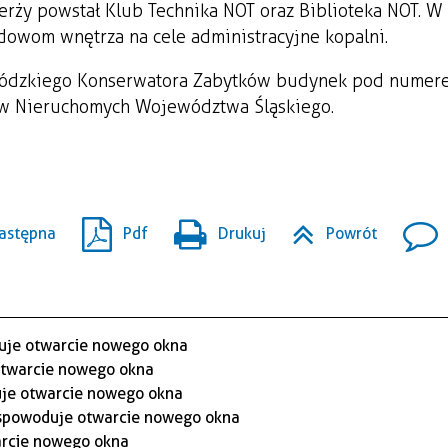
ży powstał Klub Technika NOT oraz Biblioteka NOT. W 
dowom wnętrza na cele administracyjne kopalni.
ewódzkiego Konserwatora Zabytków budynek pod numer
ów Nieruchomych Województwa Śląskiego.
astępna
Pdf
Drukuj
Powrót