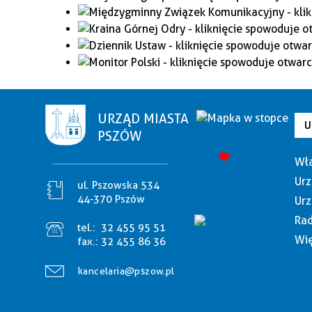
URZĄD MIASTA
U
PSZÓW
Wła
Urz
ul. Pszowska 534
44-370 Pszów
Urz
Rad
tel.:
32 455 95 51
Wię
fax.:
32 455 86 36
kancelaria@pszow.pl