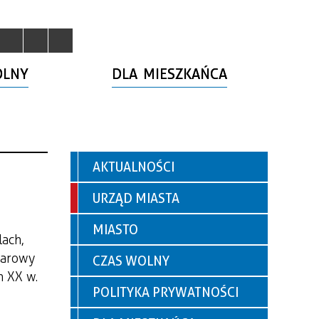
OLNY
DLA MIESZKAŃCA
AKTUALNOŚCI
URZĄD MIASTA
MIASTO
lach,
warowy
CZAS WOLNY
h XX w.
POLITYKA PRYWATNOŚCI