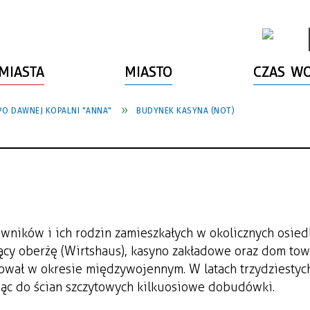
MIASTA
MIASTO
CZAS W
PO DAWNEJ KOPALNI "ANNA"
BUDYNEK KASYNA (NOT)
wników i ich rodzin zamieszkałych w okolicznych osied
cy oberżę (Wirtshaus), kasyno zakładowe oraz dom to
nował w okresie międzywojennym. W latach trzydziestyc
 do ścian szczytowych kilkuosiowe dobudówki.