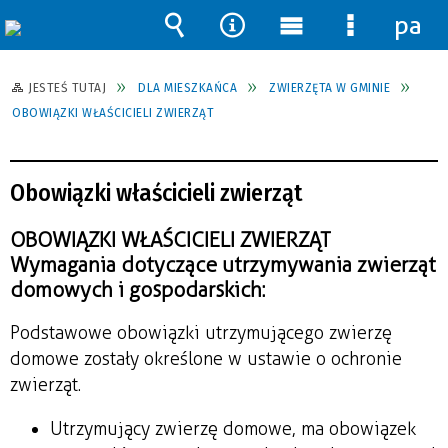
pane
Wyszukiwarka
Narzędzia
Menu
Menu
główne
szczegół
JESTEŚ TUTAJ
DLA MIESZKAŃCA
ZWIERZĘTA W GMINIE
OBOWIĄZKI WŁAŚCICIELI ZWIERZĄT
Obowiązki właścicieli zwierząt
OBOWIĄZKI WŁAŚCICIELI ZWIERZĄT
Wymagania dotyczące utrzymywania zwierząt
domowych i gospodarskich:
Podstawowe obowiązki utrzymującego zwierzę
domowe zostały określone w ustawie o ochronie
zwierząt.
Utrzymujący zwierzę domowe, ma obowiązek