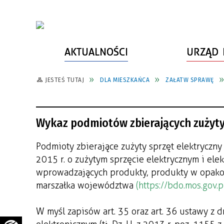
AKTUALNOŚCI
URZĄD 
JESTEŚ TUTAJ
DLA MIESZKAŃCA
ZAŁATW SPRAWĘ
WŁADZE MIASTA
INFORMACJE O MIEŚCIE
SPORT
ZAŁATW SPRAWĘ
URZĄD MIASTA
LUDZIE PSZOWA
KULTURA
ZDROWIE
Wykaz podmiotów zbierających zużyty 
URZĄD STANU CYWILNEGO
PARTNERZY, NGO
SZLAKI TURYSTYCZNE
BEZPIECZEŃSTWO
RADA MIEJSKA
JEDNOSTKI MIEJSKIE
ZABYTKI
ZWIERZĘTA W GMINIE
Podmioty zbierające zużyty sprzęt elektryczny
2015 r. o zużytym sprzęcie elektrycznym i el
BUDŻET MIASTA
EDUKACJA
POMIAR SATYSFAKCJI KLIENTA
wprowadzających produkty, produkty w opak
STRATEGIE, PLANY, PROGRAMY
INWESTYCJE MIEJSKIE
INFORMATOR
marszałka województwa
(https://bdo.mos.gov.pl
FUNDUSZE ZEWNĘTRZNE
POWIATOWY LIDER
KOMUNIKACJA I TRANSPORT
W myśl zapisów art. 35 oraz art. 36 ustawy z d
PRZEDSIĘBIORCZOŚCI
ZAGOSPODAROWANIE