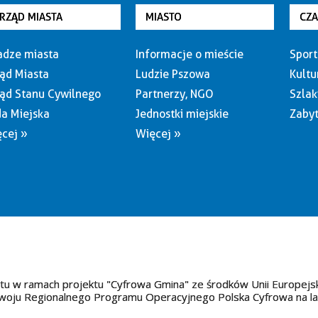
RZĄD MIASTA
MIASTO
CZ
dze miasta
Informacje o mieście
Sport
ąd Miasta
Ludzie Pszowa
Kultu
ąd Stanu Cywilnego
Partnerzy, NGO
Szlak
a Miejska
Jednostki miejskie
Zabyt
cej »
Więcej »
tu w ramach projektu "Cyfrowa Gmina" ze środków Unii Europejs
oju Regionalnego Programu Operacyjnego Polska Cyfrowa na l