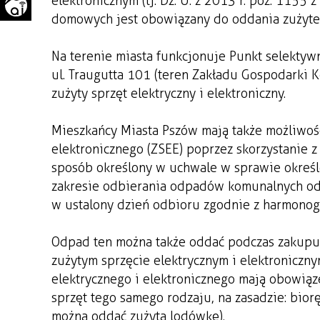
elektronicznym (tj. Dz. U. z 2013 r. poz. 1155
WAŻNE TELEFONY
PRZESTRZENNE
domowych jest obowiązany do oddania zużyteg
GAZETA SAMORZĄDOWA
Na terenie miasta funkcjonuje Punkt selekty
"PSZOW.PL"
ul. Traugutta 101 (teren Zakładu Gospodarki 
zużyty sprzęt elektryczny i elektroniczny.
Mieszkańcy Miasta Pszów mają także możliwość
elektronicznego (ZSEE) poprzez skorzystanie
sposób określony w uchwale w sprawie określ
zakresie odbierania odpadów komunalnych od 
w ustalony dzień odbioru zgodnie z harmono
Odpad ten można także oddać podczas zakupu n
zużytym sprzęcie elektrycznym i elektronicz
elektrycznego i elektronicznego mają obowią
sprzęt tego samego rodzaju, na zasadzie: bior
można oddać zużytą lodówkę).