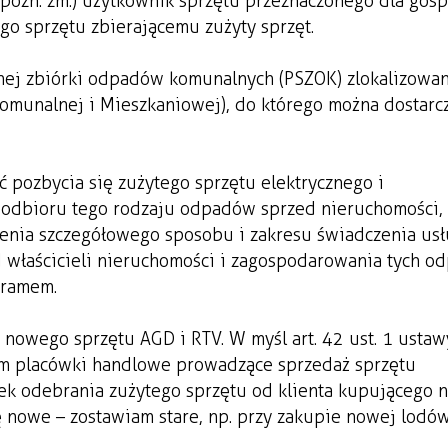
 z późn. zm.) użytkownik sprzętu przeznaczonego dla gos
o sprzętu zbierającemu zużyty sprzęt.
wnej zbiórki odpadów komunalnych (PSZOK) zlokalizowan
Komunalnej i Mieszkaniowej), do którego można dostarc
 pozbycia się zużytego sprzętu elektrycznego i
 z odbioru tego rodzaju odpadów sprzed nieruchomości,
enia szczegółowego sposobu i zakresu świadczenia us
właścicieli nieruchomości i zagospodarowania tych o
gramem.
owego sprzętu AGD i RTV. W myśl art. 42 ust. 1 ustaw
nym placówki handlowe prowadzące sprzedaż sprzętu
zek odebrania zużytego sprzętu od klienta kupującego 
ę nowe – zostawiam stare, np. przy zakupie nowej lodó