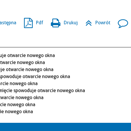
astępna
Pdf
Drukuj
Powrót