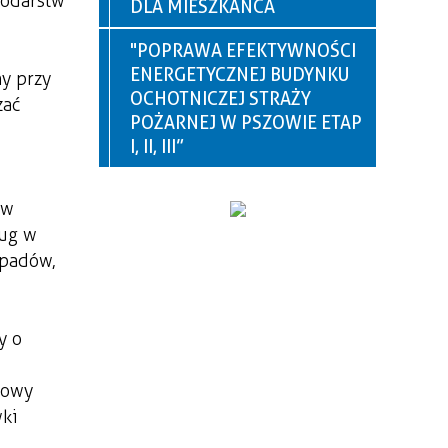
podarstw
DLA MIESZKAŃCA
"POPRAWA EFEKTYWNOŚCI
ENERGETYCZNEJ BUDYNKU
y przy
OCHOTNICZEJ STRAŻY
zać
POŻARNEJ W PSZOWIE ETAP
I, II, III”
 w
ług w
dpadów,
y o
nowy
wki