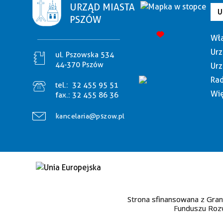
URZĄD MIASTA
U
PSZÓW
Wła
Urz
ul. Pszowska 534
44-370 Pszów
Urz
Rad
tel.:
32 455 95 51
Wię
fax.:
32 455 86 36
kancelaria@pszow.pl
Strona sfinansowana z Gran
Funduszu Rozw