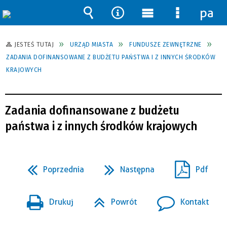
pane
Wyszukiwarka
Narzędzia
Menu
Menu
główne
szczegół
JESTEŚ TUTAJ
URZĄD MIASTA
FUNDUSZE ZEWNĘTRZNE
ZADANIA DOFINANSOWANE Z BUDŻETU PAŃSTWA I Z INNYCH ŚRODKÓW
KRAJOWYCH
Zadania dofinansowane z budżetu
państwa i z innych środków krajowych
Poprzednia
Następna
Pdf
Drukuj
Powrót
Kontakt