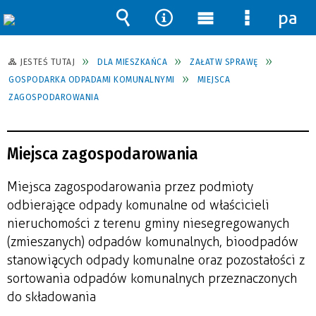
pane
Wyszukiwarka
Narzędzia
Menu
Menu
główne
szczegół
JESTEŚ TUTAJ
DLA MIESZKAŃCA
ZAŁATW SPRAWĘ
GOSPODARKA ODPADAMI KOMUNALNYMI
MIEJSCA
ZAGOSPODAROWANIA
Miejsca zagospodarowania
Miejsca zagospodarowania przez podmioty
odbierające odpady komunalne od właścicieli
nieruchomości z terenu gminy niesegregowanych
(zmieszanych) odpadów komunalnych, bioodpadów
stanowiących odpady komunalne oraz pozostałości z
sortowania odpadów komunalnych przeznaczonych
do składowania