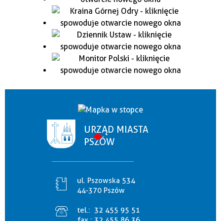
URZĄD MIASTA
PSZÓW
ul. Pszowska 534
44-370 Pszów
tel.:
32 455 95 51
fax.:
32 455 86 36