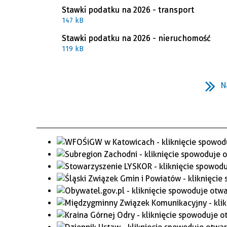
Stawki podatku na 2026 - transport
WAŻNE TELEFONY
PRZESTRZENNE
147 kB
GAZETA SAMORZĄDOWA
Stawki podatku na 2026 - nieruchomość
"PSZOW.PL"
119 kB
N