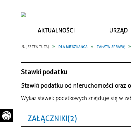
AKTUALNOŚCI
URZĄD 
JESTEŚ TUTAJ
DLA MIESZKAŃCA
ZAŁATW SPRAWĘ
WŁADZE MIASTA
INFORMACJE O MIEŚCIE
SPORT
ZAŁATW SPRAWĘ
URZĄD MIASTA
LUDZIE PSZOWA
KULTURA
ZDROWIE
Stawki podatku
URZĄD STANU CYWILNEGO
PARTNERZY, NGO
SZLAKI TURYSTYCZNE
BEZPIECZEŃSTWO
RADA MIEJSKA
JEDNOSTKI MIEJSKIE
ZABYTKI
ZWIERZĘTA W GMINIE
Stawki podatku od nieruchomości oraz o
BUDŻET MIASTA
EDUKACJA
POMIAR SATYSFAKCJI KLIENTA
Wykaz stawek podatkowych znajduje się w zał
STRATEGIE, PLANY, PROGRAMY
INWESTYCJE MIEJSKIE
INFORMATOR
ZAŁĄCZNIKI (2)
FUNDUSZE ZEWNĘTRZNE
POWIATOWY LIDER
KOMUNIKACJA I TRANSPORT
PRZEDSIĘBIORCZOŚCI
ZAGOSPODAROWANIE