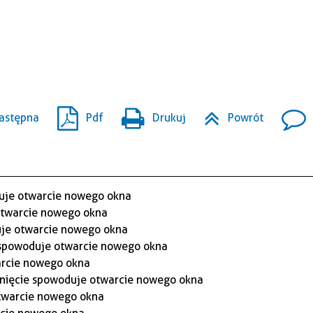
astępna
Pdf
Drukuj
Powrót