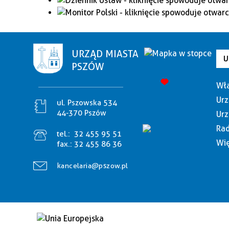
URZĄD MIASTA
U
PSZÓW
Wła
Urz
ul. Pszowska 534
44-370 Pszów
Urz
Rad
tel.:
32 455 95 51
Wię
fax.:
32 455 86 36
kancelaria@pszow.pl