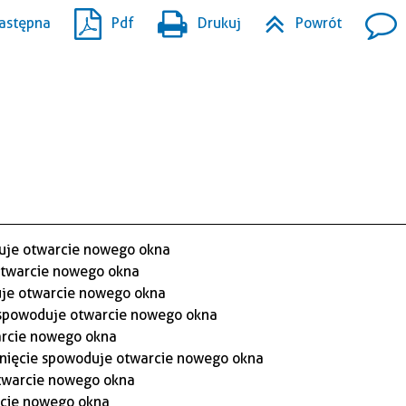
astępna
Pdf
Drukuj
Powrót