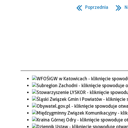
WAŻNE TELEFONY
PRZESTRZENNE
Poprzednia
N
GAZETA SAMORZĄDOWA
"PSZOW.PL"