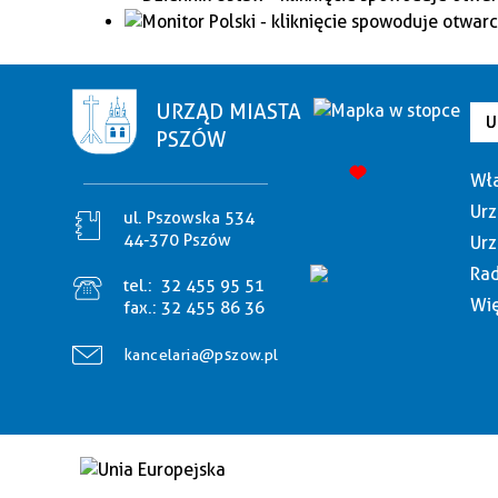
URZĄD MIASTA
U
PSZÓW
Wła
Urz
ul. Pszowska 534
44-370 Pszów
Urz
Rad
tel.:
32 455 95 51
Wię
fax.:
32 455 86 36
kancelaria@pszow.pl