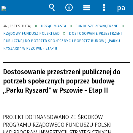
pane
Wyszukiwarka
Narzędzia
Menu
Menu
główne
szczegół
JESTEŚ TUTAJ
URZĄD MIASTA
FUNDUSZE ZEWNĘTRZNE
RZĄDOWY FUNDUSZ POLSKI ŁAD
DOSTOSOWANIE PRZESTRZENI
PUBLICZNEJ DO POTRZEB SPOŁECZNYCH POPRZEZ BUDOWĘ „PARKU
RYSZARD" W PSZOWIE - ETAP II
Dostosowanie przestrzeni publicznej do
potrzeb społecznych poprzez budowę
„Parku Ryszard" w Pszowie - Etap II
PROJEKT DOFINANSOWANO ZE ŚRODKÓW
PROGRAMU RZĄDOWEGO FUNDUSZU POLSKI
ŁAD: PROGRAM INWESTYCJI STRATEGICZNYCH