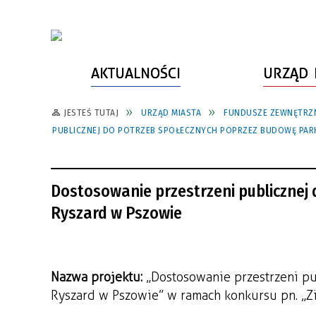
AKTUALNOŚCI
URZĄD 
JESTEŚ TUTAJ
URZĄD MIASTA
FUNDUSZE ZEWNĘTRZ
WŁADZE MIASTA
INFORMACJE O MIEŚCIE
SPORT
ZAŁATW SPRAWĘ
PUBLICZNEJ DO POTRZEB SPOŁECZNYCH POPRZEZ BUDOWĘ PAR
URZĄD MIASTA
LUDZIE PSZOWA
KULTURA
ZDROWIE
URZĄD STANU CYWILNEGO
PARTNERZY, NGO
SZLAKI TURYSTYCZNE
BEZPIECZEŃSTWO
Dostosowanie przestrzeni publicznej
RADA MIEJSKA
JEDNOSTKI MIEJSKIE
ZABYTKI
ZWIERZĘTA W GMINIE
Ryszard w Pszowie
BUDŻET MIASTA
EDUKACJA
POMIAR SATYSFAKCJI KLIENTA
STRATEGIE, PLANY, PROGRAMY
INWESTYCJE MIEJSKIE
INFORMATOR
Nazwa projektu:
„Dostosowanie przestrzeni pu
FUNDUSZE ZEWNĘTRZNE
POWIATOWY LIDER
KOMUNIKACJA I TRANSPORT
Ryszard w Pszowie” w ramach konkursu pn. „Zi
PRZEDSIĘBIORCZOŚCI
ZAGOSPODAROWANIE