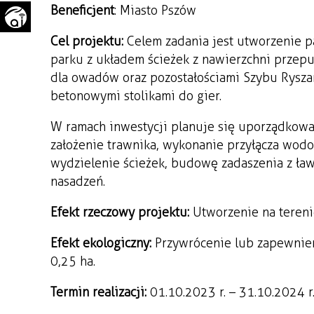
Beneficjent
: Miasto Pszów
WAŻNE TELEFONY
PRZESTRZENNE
Cel projektu:
Celem zadania jest utworzenie p
GAZETA SAMORZĄDOWA
parku z układem ścieżek z nawierzchni przepus
"PSZOW.PL"
dla owadów oraz pozostałościami Szybu Ryszard
betonowymi stolikami do gier.
W ramach inwestycji planuje się uporządkowa
założenie trawnika, wykonanie przyłącza wodo
wydzielenie ścieżek, budowę zadaszenia z ła
nasadzeń.
Efekt rzeczowy projektu:
Utworzenie na tereni
Efekt ekologiczny:
Przywrócenie lub zapewnien
0,25 ha.
Termin realizacji:
01.10.2023 r. – 31.10.2024 r