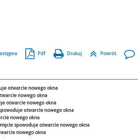
astępna
Pdf
Drukuj
Powrót