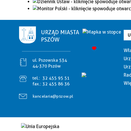
URZĄD MIASTA
U
PSZÓW
Wła
Urz
ul. Pszowska 534
44-370 Pszów
Urz
Rad
tel.:
32 455 95 51
Wię
fax.:
32 455 86 36
kancelaria@pszow.pl