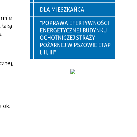
DLA MIESZKAŃCA
ormie
"POPRAWA EFEKTYWNOŚCI
 łąką
ENERGETYCZNEJ BUDYNKU
z
OCHOTNICZEJ STRAŻY
POŻARNEJ W PSZOWIE ETAP
I, II, III”
cznej,
 ok.