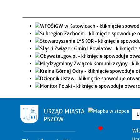
URZĄD MIASTA
U
PSZÓW
Wła
Urz