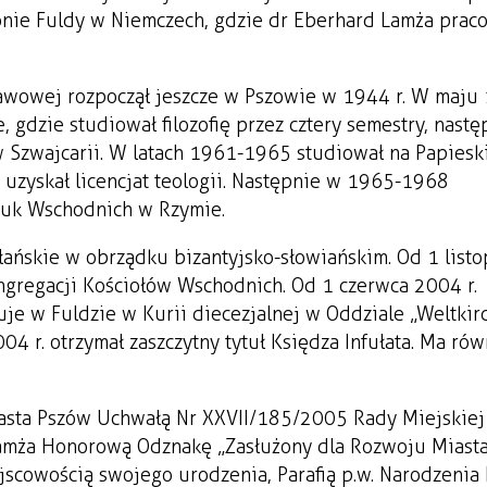
ejonie Fuldy w Niemczech, gdzie dr Eberhard Lamża prac
tawowej rozpoczął jeszcze w Pszowie w 1944 r. W maju 
gdzie studiował filozofię przez cztery semestry, nastę
 Szwajcarii. W latach 1961-1965 studiował na Papiesk
uzyskał licencjat teologii. Następnie w 1965-1968
auk Wschodnich w Rzymie.
łańskie w obrządku bizantyjsko-słowiańskim. Od 1 list
ngregacji Kościołów Wschodnich. Od 1 czerwca 2004 r.
uje w Fuldzie w Kurii diecezjalnej w Oddziale „Weltkir
4 r. otrzymał zaszczytny tytuł Księdza Infułata. Ma rów
iasta Pszów Uchwałą Nr XXVII/185/2005 Rady Miejskiej
Lamża Honorową Odznakę „Zasłużony dla Rozwoju Miasta
ejscowością swojego urodzenia, Parafią p.w. Narodzeni