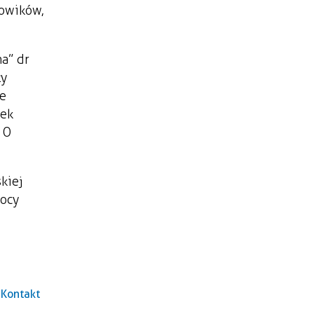
zowików,
a” dr
ły
ze
dek
 O
kiej
mocy
Kontakt