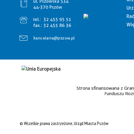
ul. Pszowska 534
44-370 Pszów
Urz
Rad
tel.:
32 455 95 51
Wię
fax.:
32 455 86 36
kancelaria@pszow.pl
Strona sfinansowana z Gran
Funduszu Rozw
© Wszelkie prawa zastrzeżone, Urząd Miasta Pszów