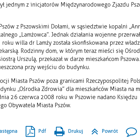
 Był jednym z inicjatorów Międzynarodowego Zjazdu Ps
Pszów z Pszowskimi Dołami, w sąsiedztwie kopalni „Ann
lnego „Lamżowca”. Jednak działania wojenne przerwa
roku willa dr Lamży została skonfiskowana przez wład
ekarską. Rodzinny dom, w którym teraz mieści się Ośro
 siostrą Urszulą, przekazał w darze mieszkańcom Pszowa.
ieszczona przy wejściu do budynku.
ocji Miasta Pszów poza granicami Rzeczypospolitej Pols
udynku „Ośrodka Zdrowia” dla mieszkańców Miasta na 
 dnia 26 czerwca 2008 roku w Pszowie nadano Księdzu
ego Obywatela Miasta Pszów.
astępna
Pdf
Drukuj
Powrót