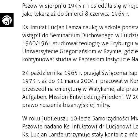
Pszów w sierpniu 1945 r. i osiedliła się w r
WAŻNE TELEFONY
PRZESTRZENNE
jako lekarz aż do śmierci 8 czerwca 1964 r.
GAZETA SAMORZĄDOWA
"PSZOW.PL"
Ks. Infułat Lucjan Lamża naukę w szkole pods
wstąpił do Seminarium Duchownego w Fuldzie, 
1960/1961 studiował teologię we Fryburgu w
Uniwersytecie Gregoriańskim w Rzymie, gdzie 
kontynuował studia w Papieskim Instytucie N
24 października 1965 r. przyjął święcenia kap
1973 r. aż do 31 marca 2004 r. pracował w Ko
przeszedł na emeryturę w Watykanie, ale prac
Aufgaben. Mission-Entwicklung-Frieden”. W 200
prawo noszenia bizantyjskiej mitry.
W roku jubileuszu 10-lecia Samorządności M
Pszowie nadano Ks. Infułatowi dr Lucjanowi 
Ks. Lucjan Lamża utrzymuje stały kontakt z mi