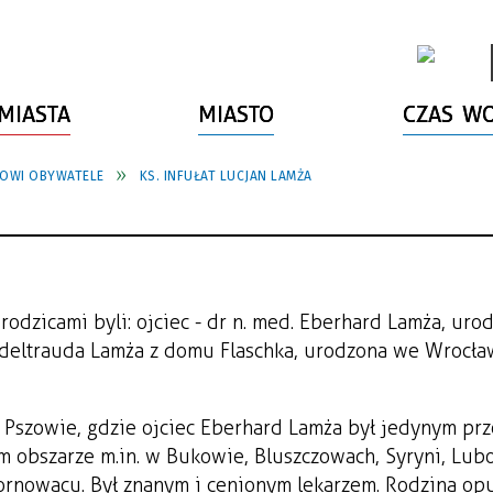
MIASTA
MIASTO
CZAS W
OWI OBYWATELE
KS. INFUŁAT LUCJAN LAMŻA
rodzicami byli: ojciec - dr n. med. Eberhard Lamża, uro
 Edeltrauda Lamża z domu Flaschka, urodzona we Wrocła
 Pszowie, gdzie ojciec Eberhard Lamża był jedynym pr
m obszarze m.in. w Bukowie, Bluszczowach, Syryni, Lub
ornowacu. Był znanym i cenionym lekarzem. Rodzina opu