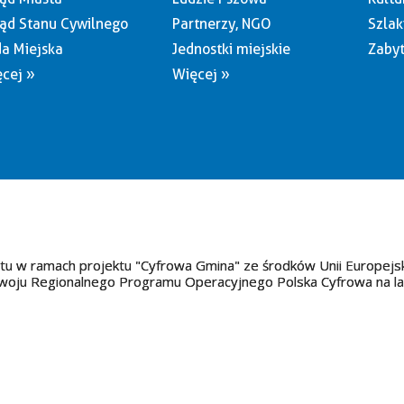
ąd Stanu Cywilnego
Partnerzy, NGO
Szlak
a Miejska
Jednostki miejskie
Zabyt
cej »
Więcej »
tu w ramach projektu "Cyfrowa Gmina" ze środków Unii Europejs
oju Regionalnego Programu Operacyjnego Polska Cyfrowa na l