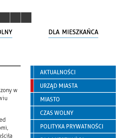
OLNY
DLA MIESZKAŃCA
AKTUALNOŚCI
URZĄD MIASTA
dzony w
wiu
MIASTO
CZAS WOLNY
zed
POLITYKA PRYWATNOŚCI
omi,
ściła