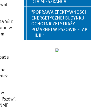
DLA MIESZKAŃCA
ował
"POPRAWA EFEKTYWNOŚCI
ENERGETYCZNEJ BUDYNKU
1958 r.
OCHOTNICZEJ STRAŻY
pnie w
POŻARNEJ W PSZOWIE ETAP
im
I, II, III”
opada
che
nież
 w
 Pszów”.
a NMP