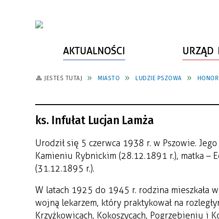
AKTUALNOŚCI
URZĄD 
JESTEŚ TUTAJ
MIASTO
LUDZIE PSZOWA
HONOR
WŁADZE MIASTA
INFORMACJE O MIEŚCIE
SPORT
ZAŁATW SPRAWĘ
URZĄD MIASTA
LUDZIE PSZOWA
KULTURA
ZDROWIE
ks. Infułat Lucjan Lamża
URZĄD STANU CYWILNEGO
PARTNERZY, NGO
SZLAKI TURYSTYCZNE
BEZPIECZEŃSTWO
RADA MIEJSKA
JEDNOSTKI MIEJSKIE
ZABYTKI
ZWIERZĘTA W GMINIE
Urodził się 5 czerwca 1938 r. w Pszowie. Jego 
Kamieniu Rybnickim (28.12.1891 r.), matka –
BUDŻET MIASTA
EDUKACJA
POMIAR SATYSFAKCJI KLIENTA
(31.12.1895 r.).
STRATEGIE, PLANY, PROGRAMY
INWESTYCJE MIEJSKIE
INFORMATOR
W latach 1925 do 1945 r. rodzina mieszkała w
FUNDUSZE ZEWNĘTRZNE
POWIATOWY LIDER
KOMUNIKACJA I TRANSPORT
wojną lekarzem, który praktykował na rozległy
PRZEDSIĘBIORCZOŚCI
Krzyżkowicach, Kokoszycach, Pogrzebieniu i K
ZAGOSPODAROWANIE