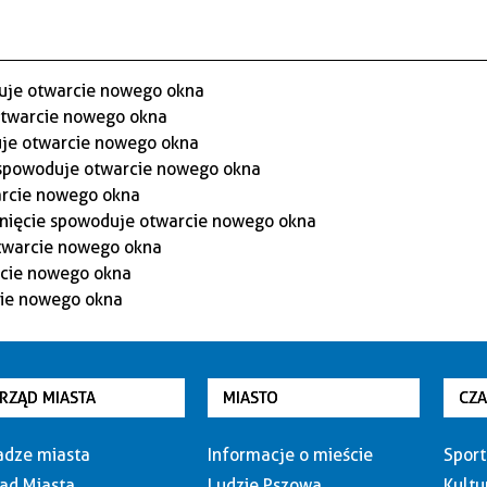
RZĄD MIASTA
MIASTO
CZ
dze miasta
Informacje o mieście
Sport
ąd Miasta
Ludzie Pszowa
Kultu