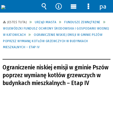
pane
Wyszukiwarka
Narzędzia
Menu
Menu
główne
szczegół
JESTEŚ TUTAJ
URZĄD MIASTA
FUNDUSZE ZEWNĘTRZNE
WOJEWÓDZKI FUNDUSZ OCHRONY ŚRODOWISKA I GOSPODARKI WODNEJ
W KATOWICACH
OGRANICZENIE NISKIEJ EMISJI W GMINIE PSZÓW
POPRZEZ WYMIANĘ KOTŁÓW GRZEWCZYCH W BUDYNKACH
MIESZKALNYCH – ETAP IV
Ograniczenie niskiej emisji w gminie Pszów
poprzez wymianę kotłów grzewczych w
budynkach mieszkalnych – Etap IV