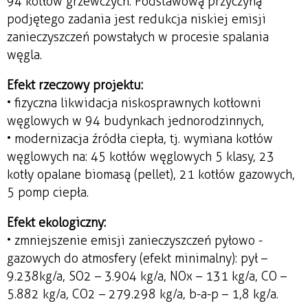
94 kotłów grzewczych. Podstawową przyczyną
podjętego zadania jest redukcja niskiej emisji
zanieczyszczeń powstałych w procesie spalania
węgla.
Efekt rzeczowy projektu:
• fizyczna likwidacja niskosprawnych kotłowni
węglowych w 94 budynkach jednorodzinnych,
• modernizacja źródła ciepła, tj. wymiana kotłów
węglowych na: 45 kotłów węglowych 5 klasy, 23
kotły opalane biomasą (pellet), 21 kotłów gazowych,
5 pomp ciepła.
Efekt ekologiczny:
• zmniejszenie emisji zanieczyszczeń pyłowo -
gazowych do atmosfery (efekt minimalny): pył –
9.238kg/a, SO2 – 3.904 kg/a, NOx – 131 kg/a, CO –
5.882 kg/a, CO2 – 279.298 kg/a, b-a-p – 1,8 kg/a.