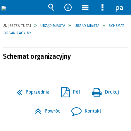
pane
Wyszukiwarka
Narzędzia
Menu
Menu
główne
szczegół
JESTEŚ TUTAJ
URZĄD MIASTA
URZĄD MIASTA
SCHEMAT
ORGANIZACYJNY
Schemat organizacyjny
Poprzednia
Pdf
Drukuj
Powrót
Kontakt