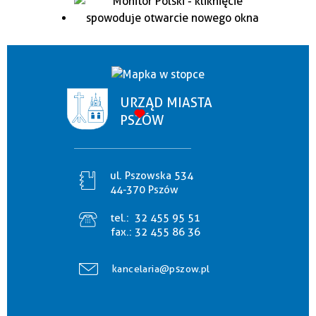
URZĄD MIASTA
PSZÓW
ul. Pszowska 534
44-370 Pszów
tel.:
32 455 95 51
fax.:
32 455 86 36
kancelaria@pszow.pl