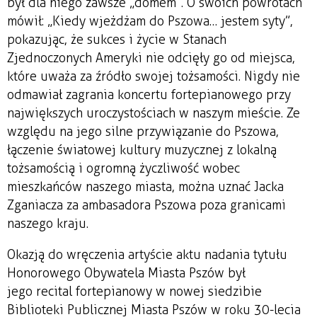
był dla niego zawsze „domem”. O swoich powrotach
mówił: „Kiedy wjeżdżam do Pszowa… jestem syty”,
pokazując, że sukces i życie w Stanach
Zjednoczonych Ameryki nie odcięły go od miejsca,
które uważa za źródło swojej tożsamości. Nigdy nie
odmawiał zagrania koncertu fortepianowego przy
największych uroczystościach w naszym mieście. Ze
względu na jego silne przywiązanie do Pszowa,
łączenie światowej kultury muzycznej z lokalną
tożsamością i ogromną życzliwość wobec
mieszkańców naszego miasta, można uznać Jacka
Zganiacza za ambasadora Pszowa poza granicami
naszego kraju.
Okazją do wręczenia artyście aktu nadania tytułu
Honorowego Obywatela Miasta Pszów był
jego recital fortepianowy w nowej siedzibie
Biblioteki Publicznej Miasta Pszów w roku 30-lecia