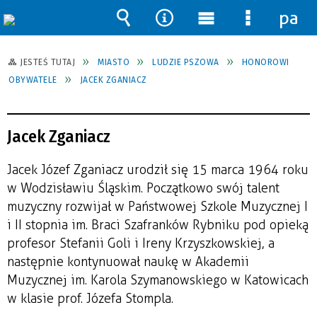
pane
Wyszukiwarka
Narzędzia
Menu
Menu
główne
szczegół
JESTEŚ TUTAJ
MIASTO
LUDZIE PSZOWA
HONOROWI
OBYWATELE
JACEK ZGANIACZ
Jacek Zganiacz
Jacek Józef Zganiacz urodził się 15 marca 1964 roku
w Wodzisławiu Śląskim. Początkowo swój talent
muzyczny rozwijał w Państwowej Szkole Muzycznej I
i II stopnia im. Braci Szafranków Rybniku pod opieką
profesor Stefanii Goli i Ireny Krzyszkowskiej, a
następnie kontynuował naukę w Akademii
Muzycznej im. Karola Szymanowskiego w Katowicach
w klasie prof. Józefa Stompla.