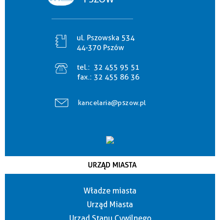
ul. Pszowska 534
44-370 Pszów
tel.:
32 455 95 51
fax.:
32 455 86 36
kancelaria@pszow.pl
URZĄD MIASTA
Władze miasta
Urząd Miasta
Urząd Stanu Cywilnego