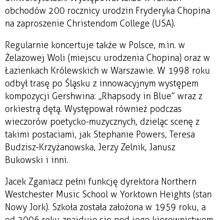
obchodów 200 rocznicy urodzin Fryderyka Chopina
na zaproszenie Christendom College (USA).
Regularnie koncertuje także w Polsce, m.in. w
Żelazowej Woli (miejscu urodzenia Chopina) oraz w
Łazienkach Królewskich w Warszawie. W 1998 roku
odbył trasę po Śląsku z innowacyjnym występem
kompozycji Gershwina: „Rhapsody in Blue” wraz z
orkiestrą dętą. Występował również podczas
wieczorów poetycko-muzycznych, dzieląc scenę z
takimi postaciami, jak Stephanie Powers, Teresa
Budzisz-Krzyżanowska, Jerzy Zelnik, Janusz
Bukowski i inni.
Jacek Zganiacz pełni funkcję dyrektora Northern
Westchester Music School w Yorktown Heights (stan
Nowy Jork). Szkoła została założona w 1959 roku, a
od 2006 roku znajduje się pod jego kierownictwem.