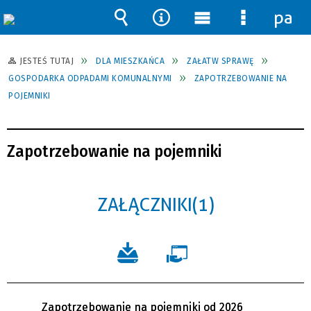
pane
Wyszukiwarka
Narzędzia
Menu
Menu
główne
szczegół
JESTEŚ TUTAJ
DLA MIESZKAŃCA
ZAŁATW SPRAWĘ
GOSPODARKA ODPADAMI KOMUNALNYMI
ZAPOTRZEBOWANIE NA
POJEMNIKI
Zapotrzebowanie na pojemniki
ZAŁĄCZNIKI (1)
Zapotrzebowanie na pojemniki od 2026