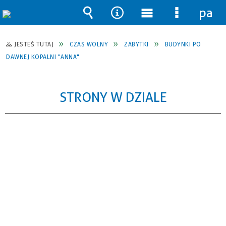
pane
Wyszukiwarka
Narzędzia
Menu
Menu
główne
szczegół
JESTEŚ TUTAJ
CZAS WOLNY
ZABYTKI
BUDYNKI PO
DAWNEJ KOPALNI "ANNA"
STRONY W DZIALE