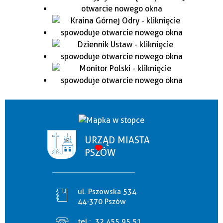
URZĄD MIASTA
PSZÓW
ul. Pszowska 534
44-370 Pszów
tel.:
32 455 95 51