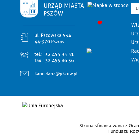
URZĄD MIASTA
U
PSZÓW
Wła
Urz
ul. Pszowska 534
44-370 Pszów
Urz
Rad
tel.:
32 455 95 51
Wię
fax.:
32 455 86 36
kancelaria@pszow.pl
Strona sfinansowana z Gran
Funduszu Rozw