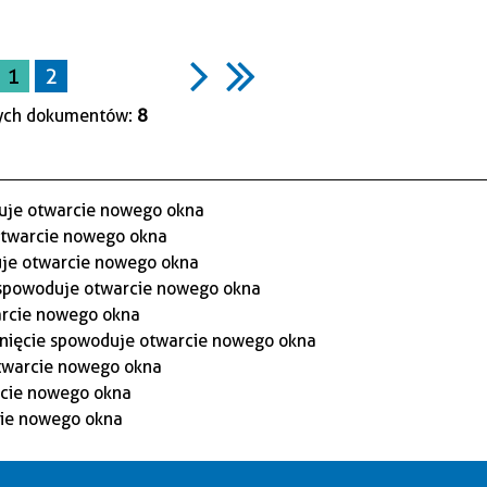
1
2
ych dokumentów:
8