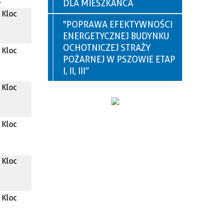
k
DLA MIESZKAŃCA
 Kloc
"POPRAWA EFEKTYWNOŚCI
ENERGETYCZNEJ BUDYNKU
OCHOTNICZEJ STRAŻY
 Kloc
POŻARNEJ W PSZOWIE ETAP
I, II, III”
 Kloc
 Kloc
 Kloc
 Kloc