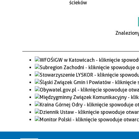
ścieków
Znalezion