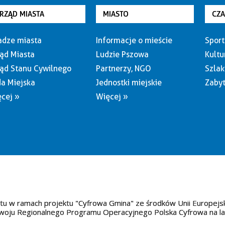
RZĄD MIASTA
MIASTO
CZ
dze miasta
Informacje o mieście
Sport
ąd Miasta
Ludzie Pszowa
Kultu
ąd Stanu Cywilnego
Partnerzy, NGO
Szlak
a Miejska
Jednostki miejskie
Zabyt
cej »
Więcej »
tu w ramach projektu "Cyfrowa Gmina" ze środków Unii Europejs
oju Regionalnego Programu Operacyjnego Polska Cyfrowa na l