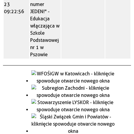
23
numer
09:22:56
JEDEN!" -
Edukacja
włączająca w
Szkole
Podstawowej
nr 1 w
Pszowie