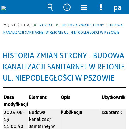
pane
Wyszukiwarka
Narzędzia
Menu
Menu
główne
szczegół
JESTEŚ TUTAJ
PORTAL
HISTORIA ZMIAN STRONY - BUDOWA
KANALIZACJI SANITARNEJ W REJONIE UL. NIEPODLEGŁOŚCI W PSZOWIE
HISTORIA ZMIAN STRONY - BUDOWA
KANALIZACJI SANITARNEJ W REJONIE
UL. NIEPODLEGŁOŚCI W PSZOWIE
Data
Element
Opis
Użytkownik
modyfikacji
2024-08-
Budowa
Publikacja
kskotarek
19
kanalizacji
11:00:50
sanitarnej w