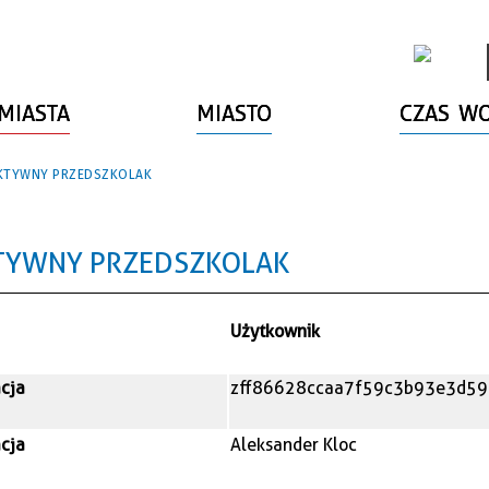
MIASTA
MIASTO
CZAS W
AKTYWNY PRZEDSZKOLAK
KTYWNY PRZEDSZKOLAK
Użytkownik
acja
zff86628ccaa7f59c3b93e3d5
acja
Aleksander Kloc