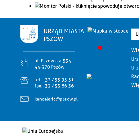
URZĄD MIASTA
U
PSZÓW
Wła
Urz
ul. Pszowska 534
44-370 Pszów
Urz
Rad
tel.:
32 455 95 51
Wię
fax.:
32 455 86 36
kancelaria@pszow.pl