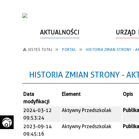
AKTUALNOŚCI
URZĄD 
JESTEŚ TUTAJ
PORTAL
HISTORIA ZMIAN STRONY - 
WŁADZE MIASTA
INFORMACJE O MIEŚCIE
SPORT
ZAŁATW SPRAWĘ
URZĄD MIASTA
LUDZIE PSZOWA
KULTURA
ZDROWIE
HISTORIA ZMIAN STRONY - A
URZĄD STANU CYWILNEGO
PARTNERZY, NGO
SZLAKI TURYSTYCZNE
BEZPIECZEŃSTWO
RADA MIEJSKA
JEDNOSTKI MIEJSKIE
ZABYTKI
ZWIERZĘTA W GMINIE
Data
Element
Opis
BUDŻET MIASTA
EDUKACJA
POMIAR SATYSFAKCJI KLIENTA
modyfikacji
2024-03-12
Aktywny Przedszkolak
Publik
STRATEGIE, PLANY, PROGRAMY
INWESTYCJE MIEJSKIE
INFORMATOR
09:53:24
FUNDUSZE ZEWNĘTRZNE
POWIATOWY LIDER
KOMUNIKACJA I TRANSPORT
2023-09-14
Aktywny Przedszkolak
Publik
PRZEDSIĘBIORCZOŚCI
09:45:16
ZAGOSPODAROWANIE