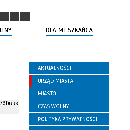
OLNY
DLA MIESZKAŃCA
AKTUALNOŚCI
URZĄD MIASTA
MIASTO
976fe11a
CZAS WOLNY
POLITYKA PRYWATNOŚCI