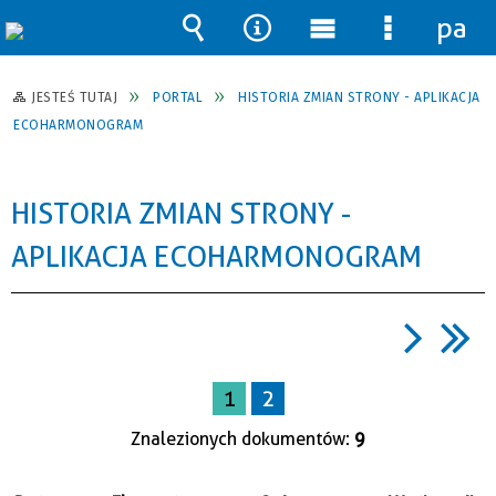
pane
Wyszukiwarka
Narzędzia
Menu
Menu
główne
szczegół
JESTEŚ TUTAJ
PORTAL
HISTORIA ZMIAN STRONY - APLIKACJA
ECOHARMONOGRAM
HISTORIA ZMIAN STRONY -
APLIKACJA ECOHARMONOGRAM
1
2
Znalezionych dokumentów:
9