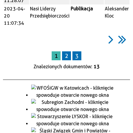
11:28:07
2023-04-
Nasi Liderzy
Publikacja
Aleksander
20
Przedsiębiorczości
Kloc
11:07:34
1
2
3
Znalezionych dokumentów:
13