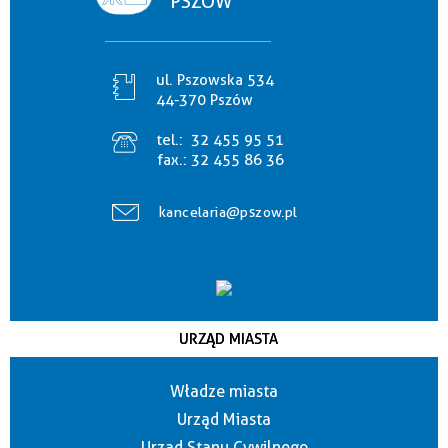
PSZÓW
ul. Pszowska 534
44-370 Pszów
tel.:
32 455 95 51
fax.:
32 455 86 36
kancelaria@pszow.pl
URZĄD MIASTA
Władze miasta
Urząd Miasta
Urząd Stanu Cywilnego