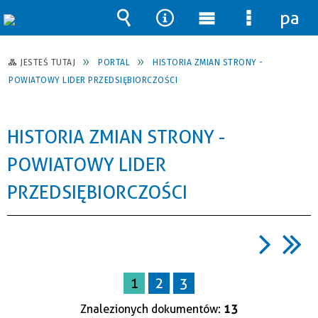
pane
Wyszukiwarka
Narzędzia
Menu
Menu
główne
szczegół
JESTEŚ TUTAJ
PORTAL
HISTORIA ZMIAN STRONY -
POWIATOWY LIDER PRZEDSIĘBIORCZOŚCI
HISTORIA ZMIAN STRONY -
POWIATOWY LIDER
PRZEDSIĘBIORCZOŚCI
1
2
3
Znalezionych dokumentów:
13