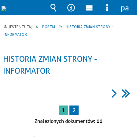
pane
Wyszukiwarka
Narzędzia
Menu
Menu
główne
szczegół
JESTEŚ TUTAJ
PORTAL
HISTORIA ZMIAN STRONY -
INFORMATOR
HISTORIA ZMIAN STRONY -
INFORMATOR
1
2
Znalezionych dokumentów:
11