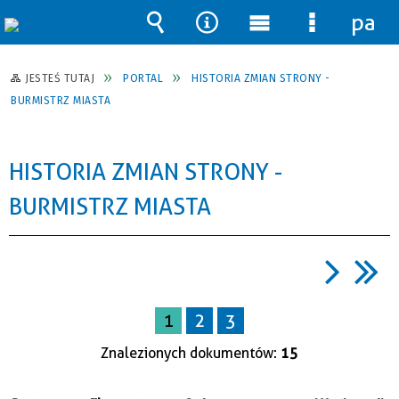
pane
Wyszukiwarka
Narzędzia
Menu
Menu
główne
szczegół
JESTEŚ TUTAJ
PORTAL
HISTORIA ZMIAN STRONY -
BURMISTRZ MIASTA
HISTORIA ZMIAN STRONY -
BURMISTRZ MIASTA
1
2
3
Znalezionych dokumentów:
15