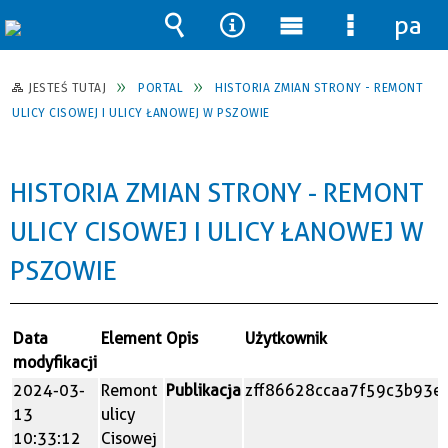
pane
Wyszukiwarka
Narzędzia
Menu
Menu
główne
szczegół
JESTEŚ TUTAJ
PORTAL
HISTORIA ZMIAN STRONY - REMONT
ULICY CISOWEJ I ULICY ŁANOWEJ W PSZOWIE
HISTORIA ZMIAN STRONY - REMONT
ULICY CISOWEJ I ULICY ŁANOWEJ W
PSZOWIE
Data
Element
Opis
Użytkownik
modyfikacji
2024-03-
Remont
Publikacja
zff86628ccaa7f59c3b93e
13
ulicy
10:33:12
Cisowej