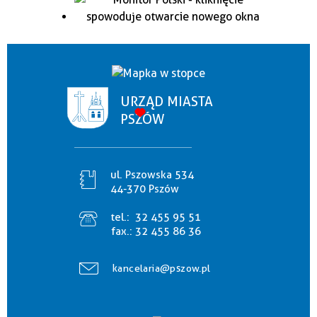
URZĄD MIASTA
PSZÓW
ul. Pszowska 534
44-370 Pszów
tel.:
32 455 95 51
fax.:
32 455 86 36
kancelaria@pszow.pl