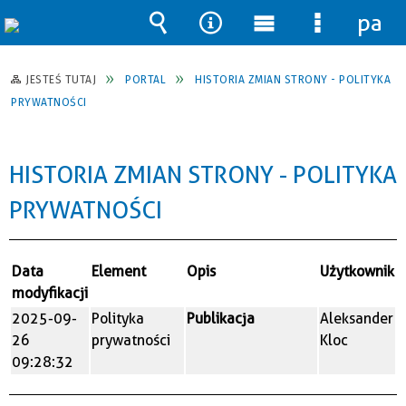
pane
Wyszukiwarka
Narzędzia
Menu
Menu
główne
szczegół
JESTEŚ TUTAJ
PORTAL
HISTORIA ZMIAN STRONY - POLITYKA
PRYWATNOŚCI
HISTORIA ZMIAN STRONY - POLITYKA
PRYWATNOŚCI
Data
Element
Opis
Użytkownik
modyfikacji
2025-09-
Polityka
Publikacja
Aleksander
26
prywatności
Kloc
09:28:32