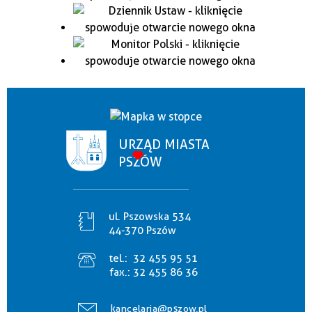
URZĄD MIASTA
PSZÓW
ul. Pszowska 534
44-370 Pszów
tel.:
32 455 95 51
fax.:
32 455 86 36
kancelaria@pszow.pl