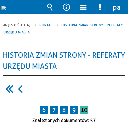
pane
Wyszukiwarka
Narzędzia
Menu
Menu
główne
szczegół
JESTEŚ TUTAJ
PORTAL
HISTORIA ZMIAN STRONY - REFERATY
URZĘDU MIASTA
HISTORIA ZMIAN STRONY - REFERATY
URZĘDU MIASTA
6
7
8
9
10
Znalezionych dokumentów:
57