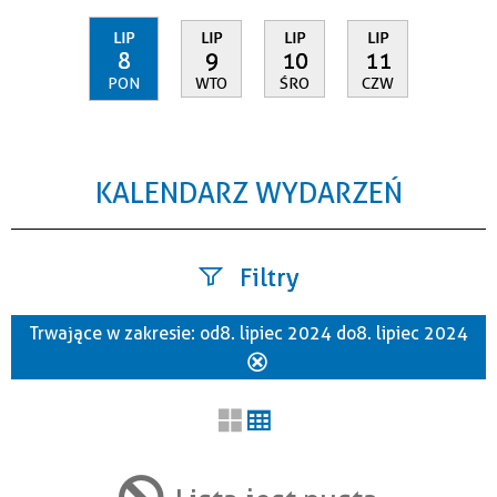
LIP
LIP
LIP
LIP
8
9
10
11
PON
WTO
ŚRO
CZW
KALENDARZ WYDARZEŃ
Filtry
Trwające w zakresie:
od 8. lipiec 2024 do 8. lipiec 2024
Szukana fraza
Usuń
ten
filtr
Kategoria