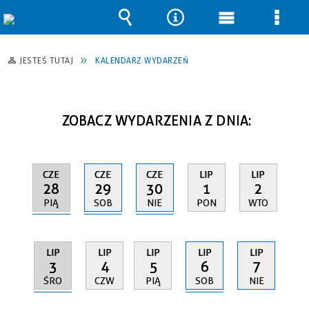
Wyszukiwarka
Narzędzia
Menu
Men
główne
szcz
JESTEŚ TUTAJ
KALENDARZ WYDARZEŃ
ZOBACZ WYDARZENIA Z DNIA:
CZE
CZE
CZE
LIP
LIP
28
29
30
1
2
PIĄ
SOB
NIE
PON
WTO
LIP
LIP
LIP
LIP
LIP
3
6
4
5
7
ŚRO
SOB
CZW
PIĄ
NIE