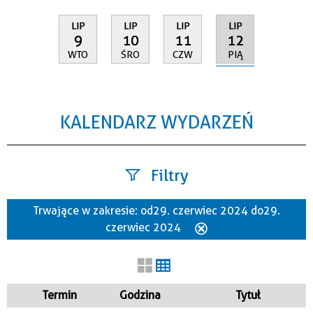
LIP
LIP
LIP
LIP
12
9
10
11
PIĄ
WTO
ŚRO
CZW
KALENDARZ WYDARZEŃ
Filtry
Trwające w zakresie:
od 29. czerwiec 2024 do 29.
Szukana fraza
czerwiec 2024
Usuń
ten
filtr
Kategoria
Termin
Godzina
Tytuł