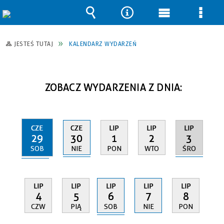
Wyszukiwarka
Narzędzia
Menu
Men
główne
szcz
JESTEŚ TUTAJ
KALENDARZ WYDARZEŃ
ZOBACZ WYDARZENIA Z DNIA:
CZE
CZE
LIP
LIP
LIP
29
30
3
1
2
SOB
NIE
ŚRO
PON
WTO
LIP
LIP
LIP
LIP
LIP
6
4
5
7
8
SOB
CZW
PIĄ
NIE
PON