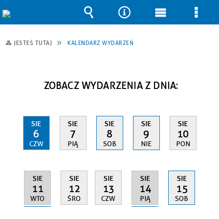
Wyszukiwarka
Narzędzia
Menu
Men
główne
szcz
JESTEŚ TUTAJ
KALENDARZ WYDARZEŃ
ZOBACZ WYDARZENIA Z DNIA:
SIE
SIE
SIE
SIE
SIE
6
7
8
9
10
CZW
PIĄ
SOB
NIE
PON
SIE
SIE
SIE
SIE
SIE
11
14
12
13
15
WTO
PIĄ
ŚRO
CZW
SOB