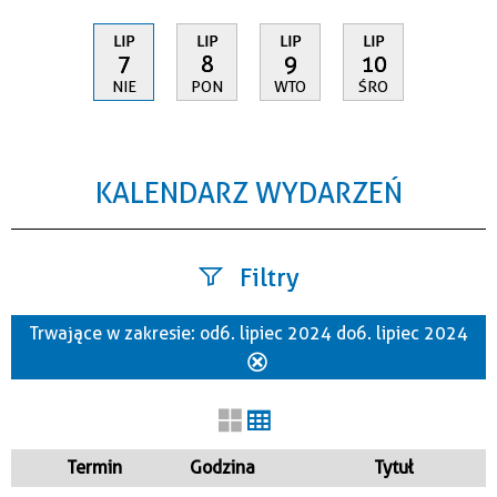
LIP
LIP
LIP
LIP
7
8
9
10
NIE
PON
WTO
ŚRO
KALENDARZ WYDARZEŃ
Filtry
Trwające w zakresie:
od 6. lipiec 2024 do 6. lipiec 2024
Szukana fraza
Usuń
ten
filtr
Kategoria
Termin
Godzina
Tytuł