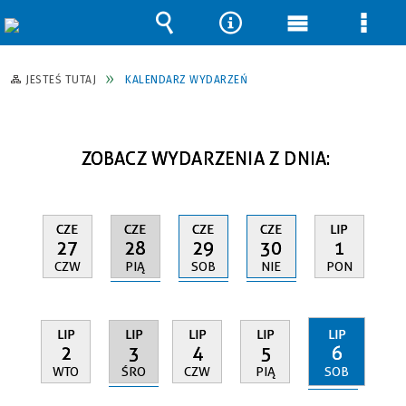
Wyszukiwarka
Narzędzia
Menu
Men
główne
szcz
JESTEŚ TUTAJ
KALENDARZ WYDARZEŃ
ZOBACZ WYDARZENIA Z DNIA:
CZE
CZE
CZE
CZE
LIP
28
29
30
27
1
PIĄ
SOB
NIE
CZW
PON
LIP
LIP
LIP
LIP
LIP
3
6
2
4
5
ŚRO
SOB
WTO
CZW
PIĄ