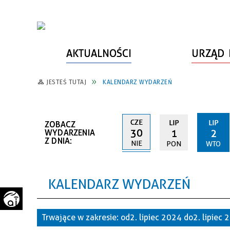
AKTUALNOŚCI
URZĄD 
JESTEŚ TUTAJ
KALENDARZ WYDARZEŃ
WŁADZE MIASTA
INFORMACJE O MIEŚCIE
SPORT
ZAŁATW SPRAWĘ
URZĄD MIASTA
LUDZIE PSZOWA
KULTURA
ZDROWIE
CZE
LIP
LIP
ZOBACZ
URZĄD STANU CYWILNEGO
PARTNERZY, NGO
SZLAKI TURYSTYCZNE
BEZPIECZEŃSTWO
30
1
2
WYDARZENIA
Z DNIA:
NIE
PON
WTO
RADA MIEJSKA
JEDNOSTKI MIEJSKIE
ZABYTKI
ZWIERZĘTA W GMINIE
BUDŻET MIASTA
EDUKACJA
POMIAR SATYSFAKCJI KLIENTA
KALENDARZ WYDARZEŃ
STRATEGIE, PLANY, PROGRAMY
INWESTYCJE MIEJSKIE
INFORMATOR
FUNDUSZE ZEWNĘTRZNE
POWIATOWY LIDER
KOMUNIKACJA I TRANSPORT
Trwające w zakresie:
od 2. lipiec 2024 do 2. lipiec
PRZEDSIĘBIORCZOŚCI
ZAGOSPODAROWANIE