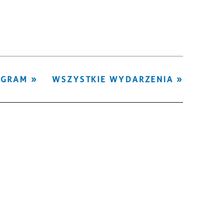
Kategoria
Trwające w
—
zakresie
Miejsce
OGRAM
WSZYSTKIE WYDARZENIA
Organizator