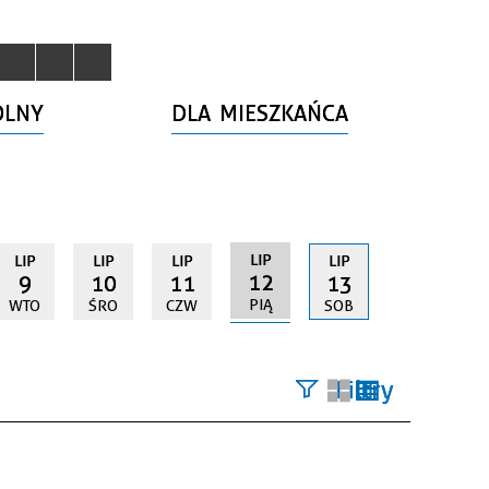
OLNY
DLA MIESZKAŃCA
LIP
LIP
LIP
LIP
LIP
12
9
10
11
13
PIĄ
WTO
ŚRO
CZW
SOB
Filtry
Szukana
fraza