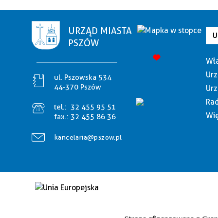
URZĄD MIASTA
U
PSZÓW
Wła
Urz
ul. Pszowska 534
44-370 Pszów
Urz
Rad
tel.:
32 455 95 51
Wię
fax.:
32 455 86 36
kancelaria@pszow.pl