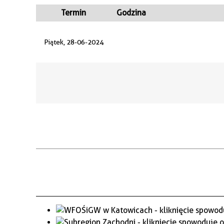
WAŻNE TELEFONY
PRZESTRZENNE
Termin
Godzina
GAZETA SAMORZĄDOWA
Piątek, 28-06-2024
"PSZOW.PL"