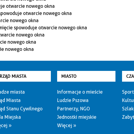
RZĄD MIASTA
MIASTO
CZ
dze miasta
Informacje o mieście
Sport
ąd Miasta
Ludzie Pszowa
Kultu
ąd Stanu Cywilnego
Partnerzy, NGO
Szlak
a Miejska
Jednostki miejskie
Zabyt
cej »
Więcej »