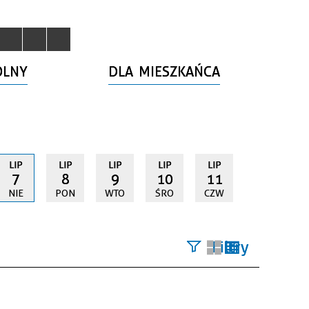
OLNY
DLA MIESZKAŃCA
LIP
LIP
LIP
LIP
LIP
7
8
9
10
11
NIE
PON
WTO
ŚRO
CZW
Filtry
Szukana
fraza