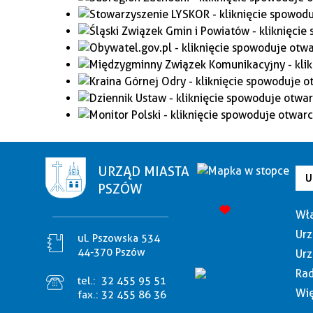
URZĄD MIASTA
U
PSZÓW
Wła
Urz
ul. Pszowska 534
44-370 Pszów
Urz
Rad
tel.:
32 455 95 51
Wię
fax.:
32 455 86 36