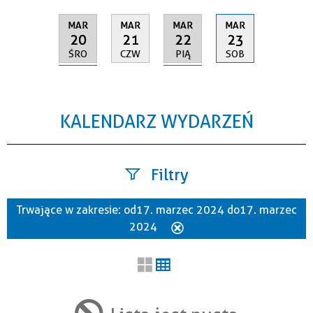
MAR
MAR
MAR
MAR
20
22
21
23
ŚRO
PIĄ
CZW
SOB
KALENDARZ WYDARZEŃ
Filtry
Trwające w zakresie:
od 17. marzec 2024 do 17. marzec
Szukana fraza
2024
Usuń
ten
filtr
Kategoria