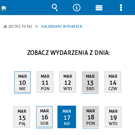
Wyszukiwarka
Narzędzia
Menu
Men
główne
szcz
JESTEŚ TUTAJ
KALENDARZ WYDARZEŃ
ZOBACZ WYDARZENIA Z DNIA:
MAR
MAR
MAR
MAR
MAR
10
13
11
12
14
NIE
ŚRO
PON
WTO
CZW
MAR
MAR
MAR
MAR
MAR
16
18
15
17
19
SOB
PON
PIĄ
NIE
WTO