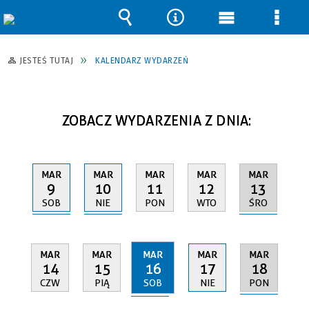
Wyszukiwarka
Narzędzia
Menu
Men
główne
szcz
JESTEŚ TUTAJ
KALENDARZ WYDARZEŃ
ZOBACZ WYDARZENIA Z DNIA:
MAR
MAR
MAR
MAR
MAR
9
10
13
11
12
SOB
NIE
ŚRO
PON
WTO
MAR
MAR
MAR
MAR
MAR
16
18
14
15
17
SOB
PON
CZW
PIĄ
NIE