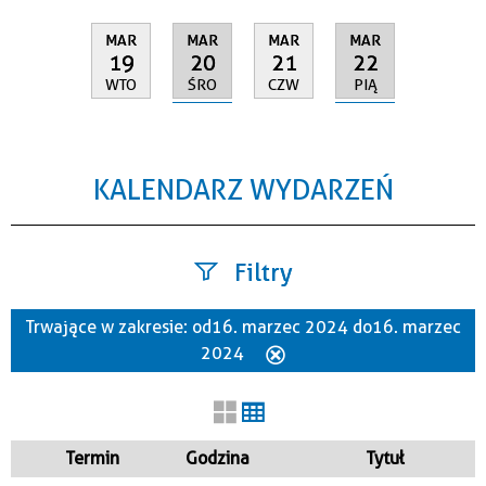
MAR
MAR
MAR
MAR
20
22
19
21
ŚRO
PIĄ
WTO
CZW
KALENDARZ WYDARZEŃ
Filtry
Trwające w zakresie:
od 16. marzec 2024 do 16. marzec
Szukana fraza
2024
Usuń
ten
filtr
Kategoria
Termin
Godzina
Tytuł