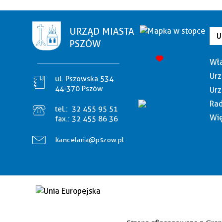
URZĄD MIASTA
U
PSZÓW
Wła
Urz
ul. Pszowska 534
44-370 Pszów
Urz
Rad
tel.:
32 455 95 51
Wię
fax.:
32 455 86 36
kancelaria@pszow.pl