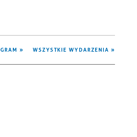
Kategoria
Trwające w
—
zakresie
Miejsce
OGRAM
WSZYSTKIE WYDARZENIA
Organizator