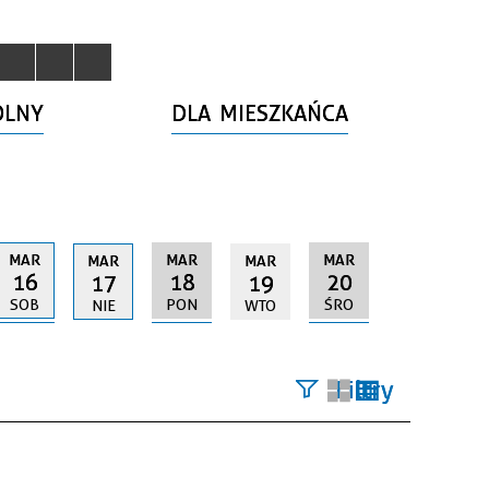
OLNY
DLA MIESZKAŃCA
MAR
MAR
MAR
MAR
MAR
16
18
20
17
19
SOB
PON
ŚRO
NIE
WTO
Filtry
Szukana
fraza