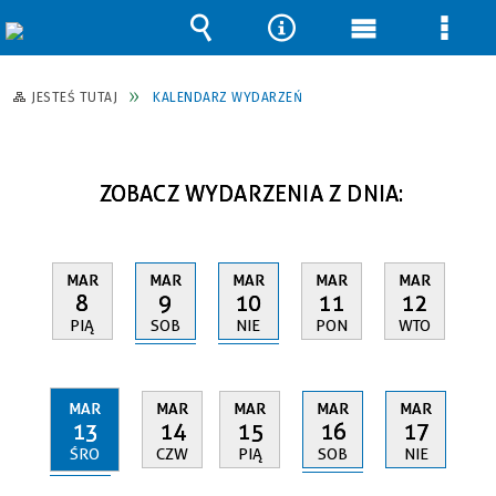
Wyszukiwarka
Narzędzia
Menu
Men
główne
szcz
JESTEŚ TUTAJ
KALENDARZ WYDARZEŃ
ZOBACZ WYDARZENIA Z DNIA:
MAR
MAR
MAR
MAR
MAR
9
10
8
11
12
SOB
NIE
PIĄ
PON
WTO
MAR
MAR
MAR
MAR
MAR
13
16
14
15
17
ŚRO
SOB
CZW
PIĄ
NIE