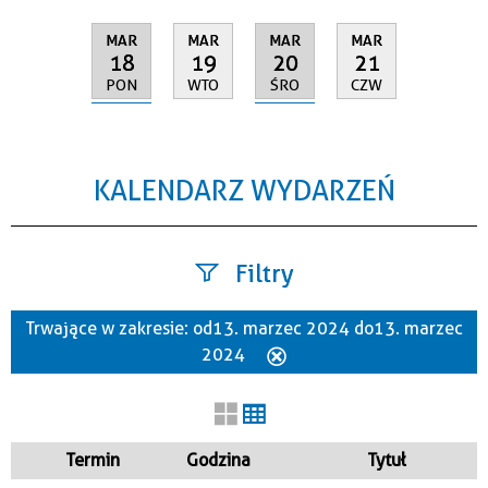
MAR
MAR
MAR
MAR
18
20
19
21
PON
ŚRO
WTO
CZW
KALENDARZ WYDARZEŃ
Filtry
Trwające w zakresie:
od 13. marzec 2024 do 13. marzec
Szukana fraza
2024
Usuń
ten
filtr
Kategoria
Termin
Godzina
Tytuł